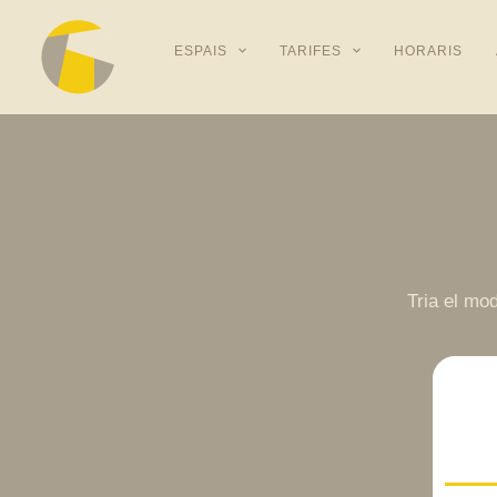
Vés
al
ESPAIS
TARIFES
HORARIS
contingut
Tria el mo