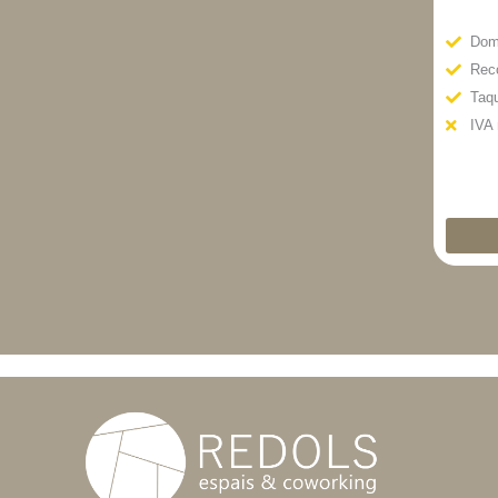
Domi
Reco
Taqu
IVA 